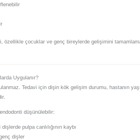
lenebilir
ir
si, özellikle çocuklar ve genç bireylerde gelişimini tamamla
larda Uygulanır?
ulanmaz. Tedavi için dişin kök gelişim durumu, hastanın yaşı
ir.
 endodonti düşünülebilir:
işlerde pulpa canlılığının kaybı
genç dişler