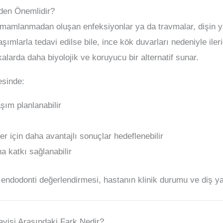
den Önemlidir?
amamlanmadan oluşan enfeksiyonlar ya da travmalar, dişin y
aşımlarla tedavi edilse bile, ince kök duvarları nedeniyle ilerid
alarda daha biyolojik ve koruyucu bir alternatif sunar.
esinde:
ım planlanabilir
ler için daha avantajlı sonuçlar hedeflenebilir
a katkı sağlanabilir
f endodonti değerlendirmesi, hastanın klinik durumu ve diş ya
avisi Arasındaki Fark Nedir?