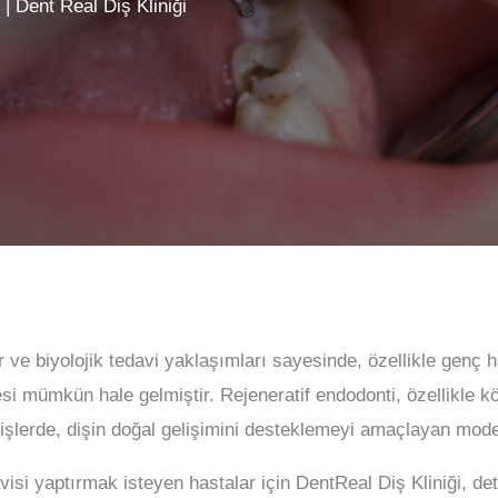
| Dent Real Diş Kliniği
r ve biyolojik tedavi yaklaşımları sayesinde, özellikle genç 
si mümkün hale gelmiştir. Rejeneratif endodonti, özellikle
şlerde, dişin doğal gelişimini desteklemeyi amaçlayan moder
visi yaptırmak isteyen hastalar için DentReal Diş Kliniği, de