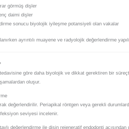
rar görmüş dişler
ç daimi dişler
dirme sonucu biyolojik iyileşme potansiyeli olan vakalar
nlanırken ayrıntılı muayene ve radyolojik değerlendirme yap
?
 tedavisine göre daha biyolojik ve dikkat gerektiren bir süre
 aşamalardan oluşur.
irme
rak değerlendirilir. Periapikal röntgen veya gerekli durumlard
feksiyon seviyesi incelenir.
aylı değerlendirme ile dişin rejeneratif endodonti açısından 